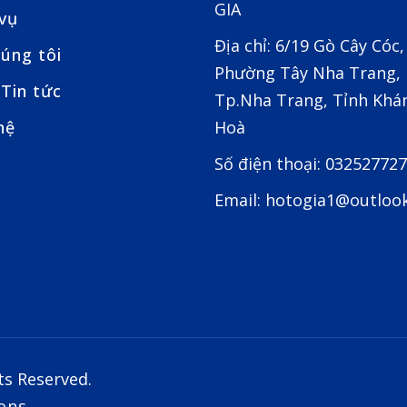
GIA
 vụ
Địa chỉ: 6/19 Gò Cây Cóc,
úng tôi
Phường Tây Nha Trang,
Tin tức
Tp.Nha Trang, Tỉnh Khá
hệ
Hoà
Số điện thoại: 03252772
Email: hotogia1@outloo
ts Reserved.
ons