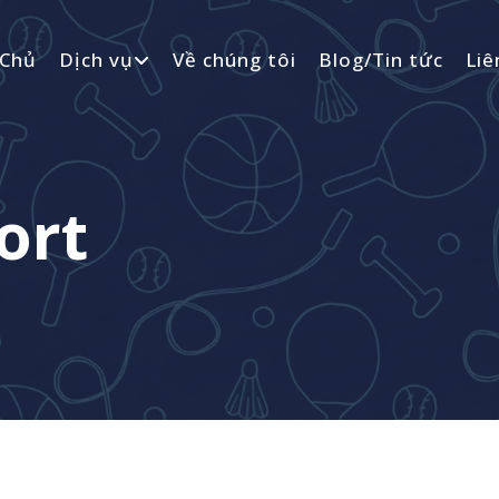
 Chủ
Dịch vụ
Về chúng tôi
Blog/Tin tức
Liê
ort