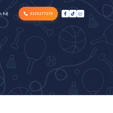
n hệ
0325277279