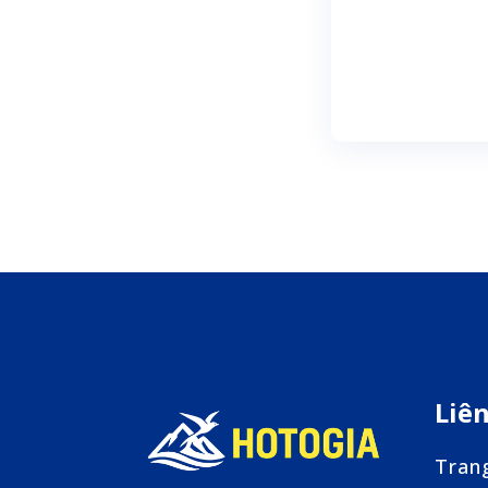
Join Us
Liê
Tran