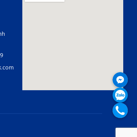
nh
79
k.com