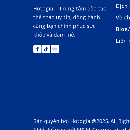
Dịch
Hotogia – Trung tâm đào tạo
thể thao uy tín, đồng hành
Về ch
cùng bạn chinh phục sức
Blog/
khỏe và đam mê.
Liên 
Bản quyền bởi Hotogia @2025. All Righ
Thiết kế web bởi
M&M Communicati