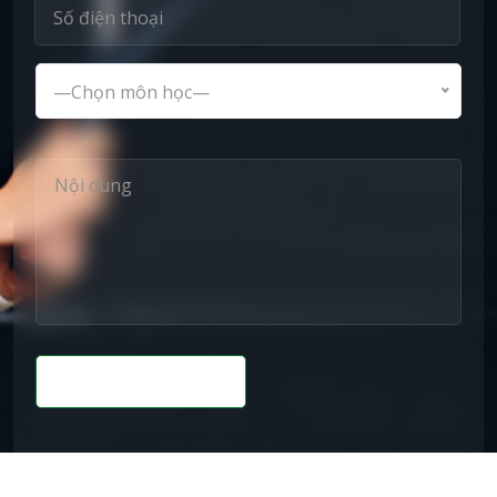
—Chọn môn học—
Gửi Thông Tin