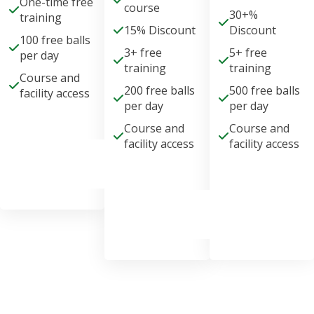
One-time free
course
30+%
training
15% Discount
Discount
100 free balls
3+ free
5+ free
per day
training
training
Course and
200 free balls
500 free balls
facility access
per day
per day
Course and
Course and
facility access
facility access
Get
Membership
Get
Get
Membership
Membership