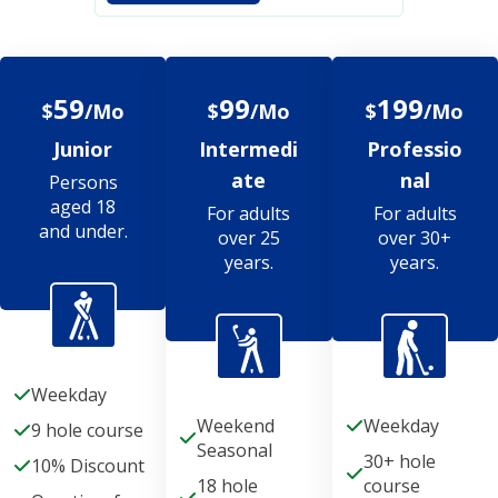
59
99
199
$
/Mo
$
/Mo
$
/Mo
Junior
Intermedi
Professio
ate
nal
Persons
aged 18
For adults
For adults
and under.
over 25
over 30+
years.
years.
Weekday
Weekend
Weekday
9 hole course
Seasonal
30+ hole
10% Discount
18 hole
course