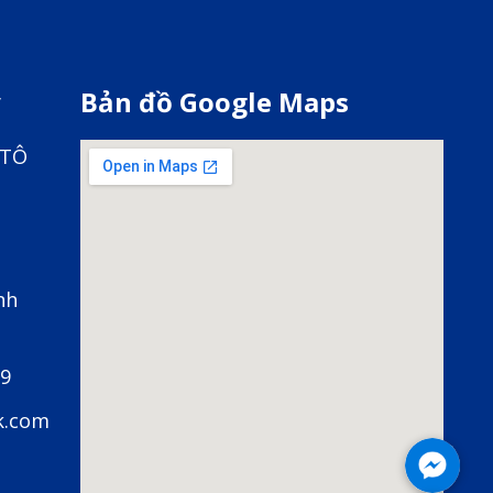
y
Bản đồ Google Maps
 TÔ
nh
79
k.com