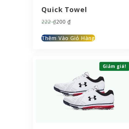
Quick Towel
Giá
Giá
222
₫
200
₫
gốc
hiện
Thêm Vào Giỏ Hàng
là:
tại
222 ₫.
là:
200 ₫.
Giảm giá!