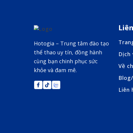
Liê
Tran
Hotogia – Trung tâm đào tạo
thể thao uy tín, đồng hành
Dịch
cùng bạn chinh phục sức
Về ch
khỏe và đam mê.
Blog/
Liên 