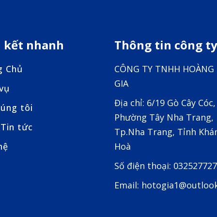
n kết nhanh
Thông tin công t
g Chủ
CÔNG TY TNHH HOÀNG
GIA
 vụ
Địa chỉ: 6/19 Gò Cây Cóc,
úng tôi
Phường Tây Nha Trang,
Tin tức
Tp.Nha Trang, Tỉnh Khá
hệ
Hoà
Số điện thoại: 03252772
Email: hotogia1@outloo