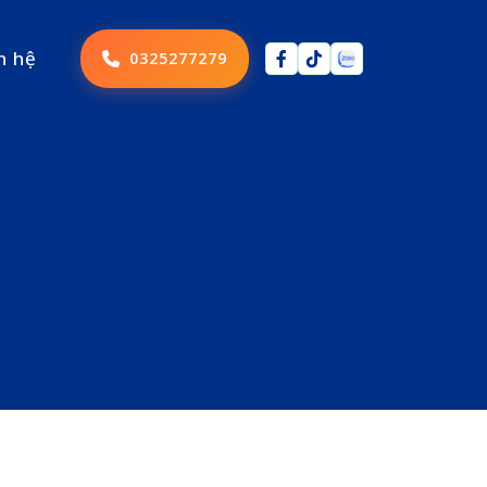
n hệ
0325277279