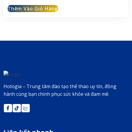
gốc
hiện
Thêm Vào Giỏ Hàng
là:
tại
150 ₫.
là:
140 ₫.
Hotogia – Trung tâm đào tạo thể thao uy tín, đồng
hành cùng bạn chinh phục sức khỏe và đam mê.