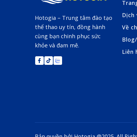
Tran
Dịch
Hotogia – Trung tâm đào tạo
thể thao uy tín, đồng hành
Về ch
cùng bạn chinh phục sức
Blog/
khỏe và đam mê.
Liên 
Bản quyền bởi Hotogia @2025. All Righ