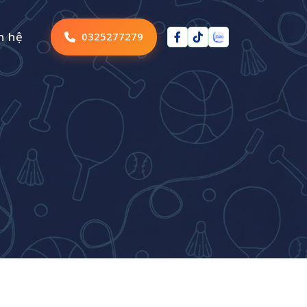
n hệ
0325277279