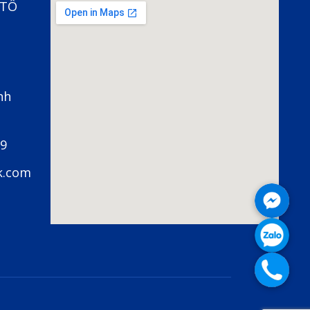
 TÔ
nh
79
k.com