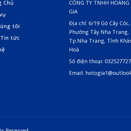
g Chủ
CÔNG TY TNHH HOÀNG
GIA
 vụ
Địa chỉ: 6/19 Gò Cây Cóc,
úng tôi
Phường Tây Nha Trang,
Tin tức
Tp.Nha Trang, Tỉnh Khá
hệ
Hoà
Số điện thoại: 03252772
Email: hotogia1@outloo
ts Reserved.