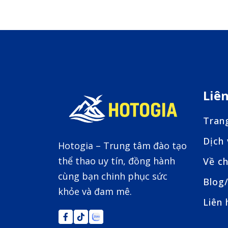
Liê
Tran
Dịch
Hotogia – Trung tâm đào tạo
thể thao uy tín, đồng hành
Về ch
cùng bạn chinh phục sức
Blog/
khỏe và đam mê.
Liên 