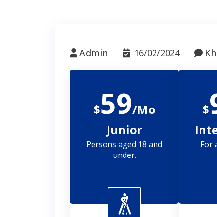
Admin
16/02/2024
Kh
59
$
/Mo
$
Junior
Int
Persons aged 18 and
For 
under.