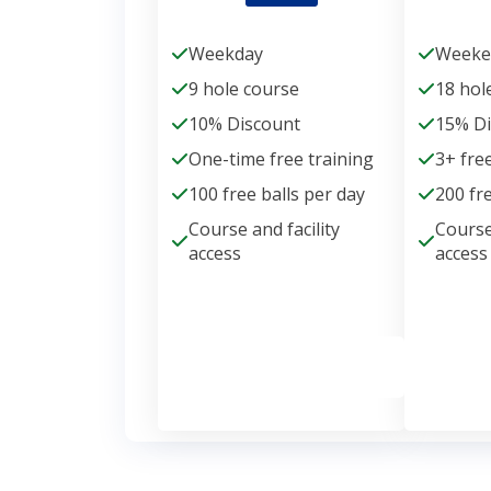
Weekday
Weeke
9 hole course
18 hol
10% Discount
15% D
One-time free training
3+ fre
100 free balls per day
200 fr
Course and facility
Course
access
access
Get Membership
Get 