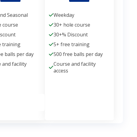
nd Seasonal
Weekday
e course
30+ hole course
iscount
30+% Discount
e training
5+ free training
ee balls per day
500 free balls per day
 and facility
Course and facility
access
Membership
Get Membership