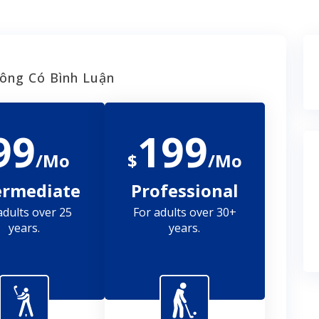
ông Có Bình Luận
99
199
/Mo
$
/Mo
ermediate
Professional
adults over 25
For adults over 30+
years.
years.