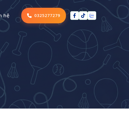
n hệ
0325277279