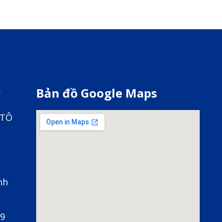
y
Bản đồ Google Maps
 TÔ
nh
79