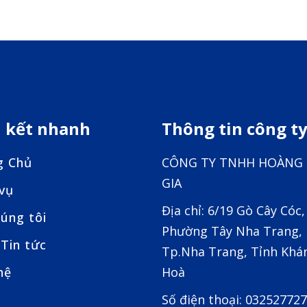
n kết nhanh
Thông tin công t
g Chủ
CÔNG TY TNHH HOÀNG
GIA
 vụ
Địa chỉ: 6/19 Gò Cây Cóc,
úng tôi
Phường Tây Nha Trang,
Tin tức
Tp.Nha Trang, Tỉnh Khá
hệ
Hoà
Số điện thoại: 03252772