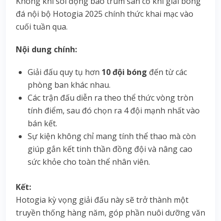
Không khí sôi động bao trùm sân cỏ khi giải bóng
đá nội bộ Hotogia 2025 chính thức khai mạc vào
cuối tuần qua.
Nội dung chính:
Giải đấu quy tụ hơn
10 đội bóng
đến từ các
phòng ban khác nhau.
Các trận đấu diễn ra theo thể thức vòng tròn
tính điểm, sau đó chọn ra 4 đội mạnh nhất vào
bán kết.
Sự kiện không chỉ mang tính thể thao mà còn
giúp gắn kết tinh thần đồng đội và nâng cao
sức khỏe cho toàn thể nhân viên.
Kết:
Hotogia kỳ vọng giải đấu này sẽ trở thành một
truyền thống hàng năm, góp phần nuôi dưỡng văn