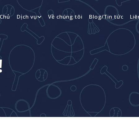
 Chủ
Dịch vụ
Về chúng tôi
Blog/Tin tức
Liê
!