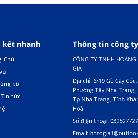
n kết nhanh
Thông tin công t
g Chủ
CÔNG TY TNHH HOÀNG
GIA
 vụ
Địa chỉ: 6/19 Gò Cây Cóc,
úng tôi
Phường Tây Nha Trang,
Tin tức
Tp.Nha Trang, Tỉnh Khá
hệ
Hoà
Số điện thoại: 03252772
Email: hotogia1@outloo