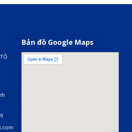
y
Bản đồ Google Maps
 TÔ
nh
79
k.com