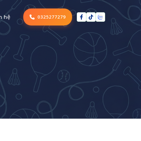
n hệ
0325277279