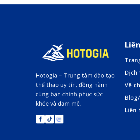
Liê
Tran
Dịch
Hotogia – Trung tâm đào tạo
thể thao uy tín, đồng hành
Về ch
cùng bạn chinh phục sức
Blog/
khỏe và đam mê.
Liên 