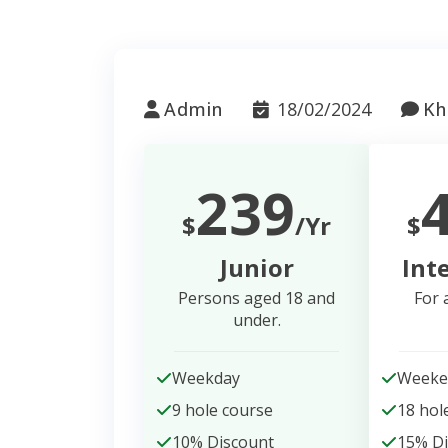
Admin
18/02/2024
Kh
239
$
/Yr
$
Junior
Int
Persons aged 18 and
For 
under.
Weekday
Weeke
9 hole course
18 hol
10% Discount
15% D