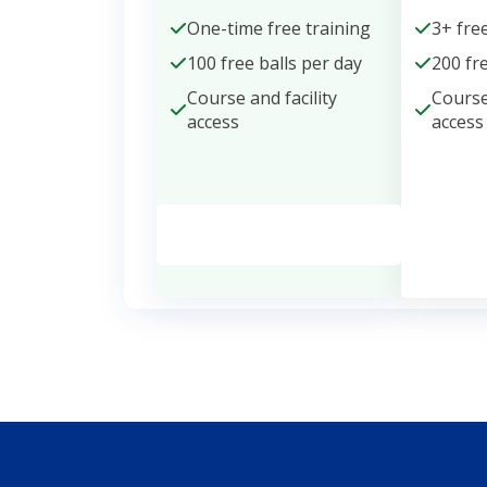
One-time free training
3+ fre
100 free balls per day
200 fr
Course and facility
Course
access
access
Get Membership
Get 