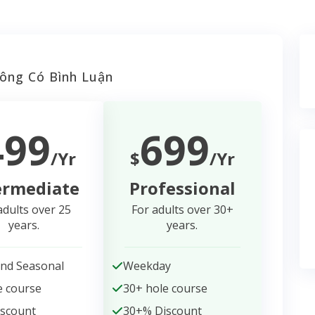
ông Có Bình Luận
499
699
/Yr
$
/Yr
ermediate
Professional
adults over 25
For adults over 30+
years.
years.
nd Seasonal
Weekday
e course
30+ hole course
iscount
30+% Discount