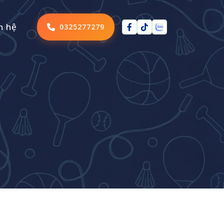
n hệ
0325277279