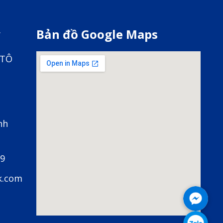
y
Bản đồ Google Maps
 TÔ
nh
79
k.com