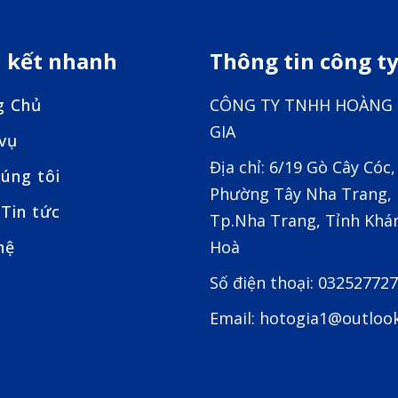
n kết nhanh
Thông tin công t
g Chủ
CÔNG TY TNHH HOÀNG
GIA
 vụ
Địa chỉ: 6/19 Gò Cây Cóc,
úng tôi
Phường Tây Nha Trang,
Tin tức
Tp.Nha Trang, Tỉnh Khá
hệ
Hoà
Số điện thoại: 03252772
Email: hotogia1@outloo