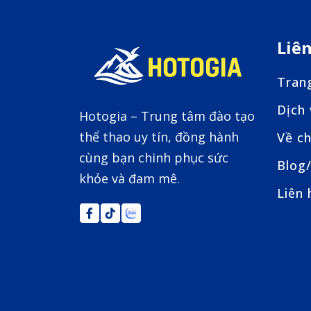
Liê
Tran
Dịch
Hotogia – Trung tâm đào tạo
thể thao uy tín, đồng hành
Về ch
cùng bạn chinh phục sức
Blog/
khỏe và đam mê.
Liên 